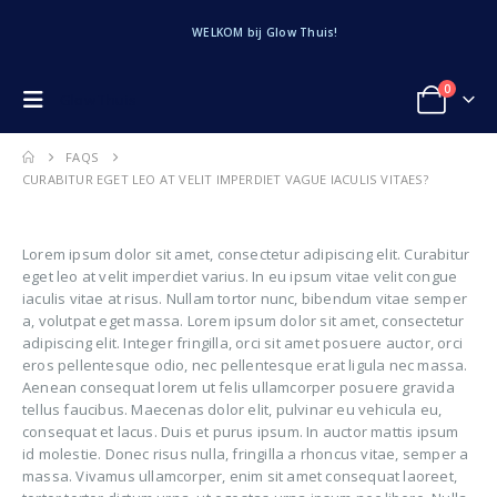
WELKOM bij Glow Thuis!
0
Glow Thuis
FAQS
CURABITUR EGET LEO AT VELIT IMPERDIET VAGUE IACULIS VITAES?
Lorem ipsum dolor sit amet, consectetur adipiscing elit. Curabitur
eget leo at velit imperdiet varius. In eu ipsum vitae velit congue
iaculis vitae at risus. Nullam tortor nunc, bibendum vitae semper
a, volutpat eget massa. Lorem ipsum dolor sit amet, consectetur
adipiscing elit. Integer fringilla, orci sit amet posuere auctor, orci
eros pellentesque odio, nec pellentesque erat ligula nec massa.
Aenean consequat lorem ut felis ullamcorper posuere gravida
tellus faucibus. Maecenas dolor elit, pulvinar eu vehicula eu,
consequat et lacus. Duis et purus ipsum. In auctor mattis ipsum
id molestie. Donec risus nulla, fringilla a rhoncus vitae, semper a
massa. Vivamus ullamcorper, enim sit amet consequat laoreet,