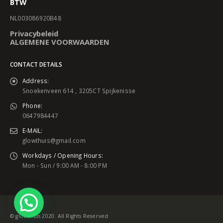
BTW
NL003086920B48
Privacybeleid
ALGEMENE VOORWAARDEN
CONTACT DETAILS
Address:
Snoekenveen 614 , 3205CT Spijkenisse
Phone:
0647984447
E-MAIL:
glowthuis@gmail.com
Workdays / Opening Hours:
Mon - Sun / 9:00 AM - 8:00 PM
© glowthuis 2020. All Rights Reserved