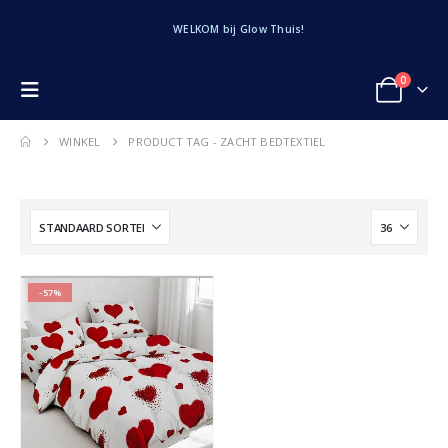
WELKOM bij Glow Thuis!
0
Glow Thuis
WINKEL
PRODUCT TAG -
ZACHT BEDTEXTIEL
-57%