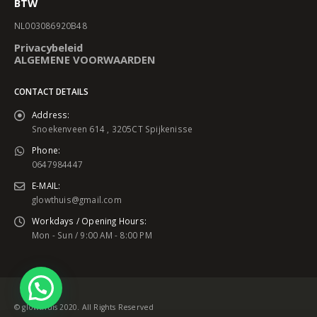
BTW
NL003086920B48
Privacybeleid
ALGEMENE VOORWAARDEN
CONTACT DETAILS
Address:
Snoekenveen 614 , 3205CT Spijkenisse
Phone:
0647984447
E-MAIL:
glowthuis@gmail.com
Workdays / Opening Hours:
Mon - Sun / 9:00 AM - 8:00 PM
© glowthuis 2020. All Rights Reserved