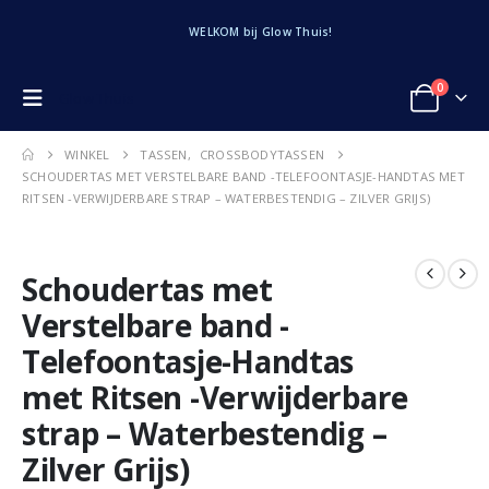
WELKOM bij Glow Thuis!
0
Glow Thuis
WINKEL
TASSEN
,
CROSSBODYTASSEN
SCHOUDERTAS MET VERSTELBARE BAND -TELEFOONTASJE-HANDTAS MET
RITSEN -VERWIJDERBARE STRAP – WATERBESTENDIG – ZILVER GRIJS)
Schoudertas met
Verstelbare band -
Telefoontasje-Handtas
met Ritsen -Verwijderbare
strap – Waterbestendig –
Zilver Grijs)