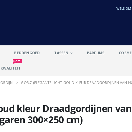
WELKOM b
BEDDENGOED
TASSEN
PARFUMS
COSME
HOT
KWALITEIT
ORDIJN
GO3.7 (ELEGANTE LICHT GOUD KLEUR DRAADGORDIJNEN VAN 
goud kleur Draadgordijnen van
garen 300×250 cm)