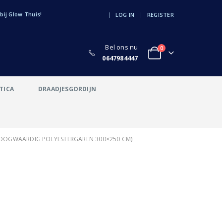
ij Glow Thuis!
|
LOG IN
REGISTER
Bel ons nu
0
0647984447
TICA
DRAADJESGORDIJN
HOOGWAARDIG POLYESTERGAREN 300×250 CM)