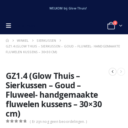
WELKOM bij Glow Thuis!
0
Glow Thuis
WINKEL
SIERKUSSEN
GZ1.4 (GLOW THUIS – SIERKUSSEN – GOUD – FLUWEEL- HANDGEMAAKTE
FLUWELEN KUSSENS – 30×30 CM)
GZ1.4 (Glow Thuis –
Sierkussen – Goud –
Fluweel- handgemaakte
fluwelen kussens – 30×30
cm)
( Er zijn nog geen beoordelingen. )
0
out of 5