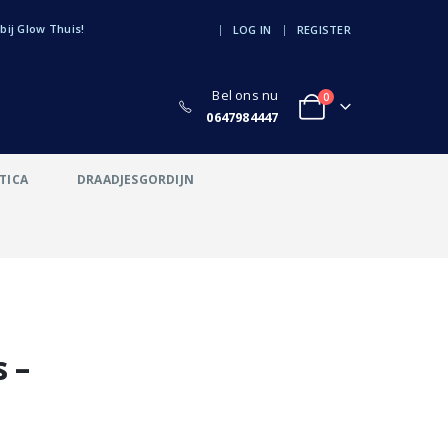
ij Glow Thuis!
|
LOG IN
REGISTER
Bel ons nu
0
0647984447
TICA
DRAADJESGORDIJN
 –