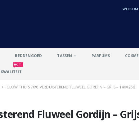
WELKOM b
BEDDENGOED
TASSEN
PARFUMS
COSME
HOT
KWALITEIT
GLOW THUIS 70% VERDUISTEREND FLUWEEL GORDIJN – GRIJS – 140×250
terend Fluweel Gordijn – Grijs