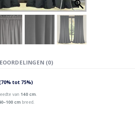
EOORDELINGEN (0)
 (70% tot 75%)
reedte van
140 cm
.
40–100 cm
breed.