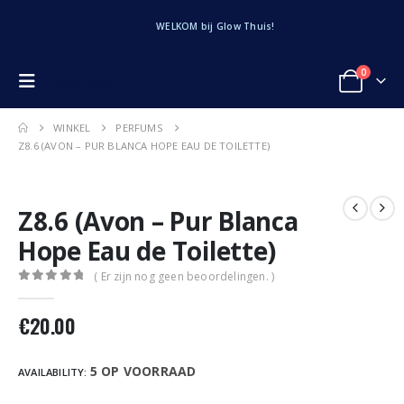
WELKOM bij Glow Thuis!
0
Glow Thuis
WINKEL
PERFUMS
Z8.6 (AVON – PUR BLANCA HOPE EAU DE TOILETTE)
Z8.6 (Avon – Pur Blanca
Hope Eau de Toilette)
( Er zijn nog geen beoordelingen. )
0
out of 5
€
20.00
5 OP VOORRAAD
AVAILABILITY: